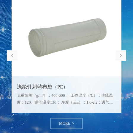
涤纶针刺毡布袋（PE）
克重范围（g/m²）：400-600 ； 工作温度（℃）：连续温
度：120、瞬间温度130； 厚度（mm）：1.6-2.2；透气度
（m³/㎡.min）：1.5-24；物理特性：经向断阻力：
≥900N5*20cm、纬向断裂强力:≥1200N5*20cm、经向断裂
伸长率:≤3…
MORE
>