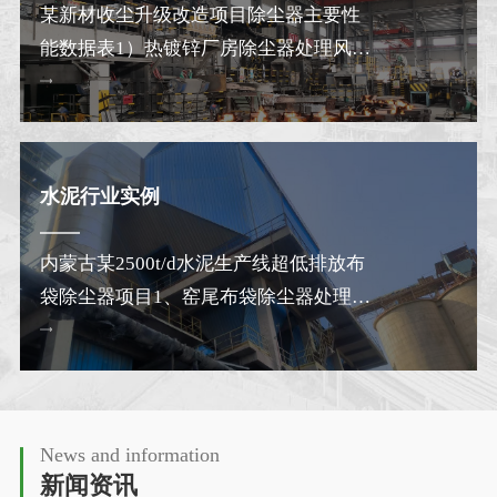
某新材收尘升级改造项目除尘器主要性
能数据表1）热镀锌厂房除尘器处理风量
120000m³/h ，…
水泥行业实例
内蒙古某2500t/d水泥生产线超低排放布
袋除尘器项目1、窑尾布袋除尘器处理烟
气量480000m³…
News and information
新闻资讯