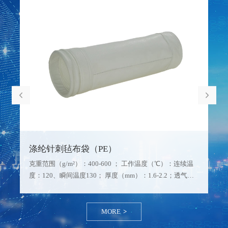
涤纶针刺毡布袋（PE）
克重范围（g/m²）：400-600 ； 工作温度（℃）：连续温
度：120、瞬间温度130； 厚度（mm）：1.6-2.2；透气度
（m³/㎡.min）：1.5-24；物理特性：经向断阻力：
≥900N5*20cm、纬向断裂强力:≥1200N5*20cm、经向断裂
伸长率:≤3…
MORE
>