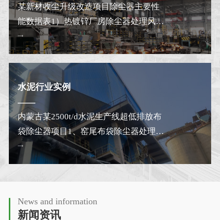
某新材收尘升级改造项目除尘器主要性
能数据表1）热镀锌厂房除尘器处理风量
120000m³/h ，…
水泥行业实例
内蒙古某2500t/d水泥生产线超低排放布
袋除尘器项目1、窑尾布袋除尘器处理烟
气量480000m³…
News and information
新闻资讯